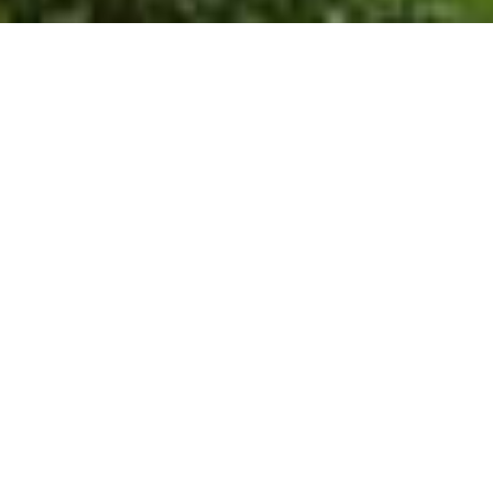
CONCEPT
兵庫県伊丹市にあるSalon de more （サ
ロン・ド・モア）極上空間で受けるヘッ
ドスパ、フェイシャルエステで時間を忘
れて心も身体もお肌もリフレッシュ。施
術一人ひとりに合わせた丁寧な施術でゆ
っくりとした時間をご体験ください。